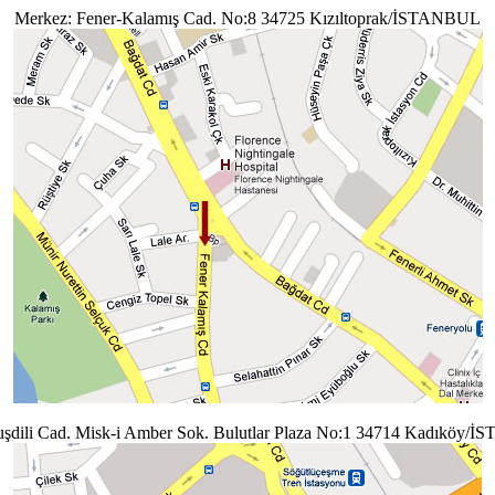
Merkez: Fener-Kalamış Cad. No:8 34725 Kızıltoprak/İSTANBUL
uşdili Cad. Misk-i Amber Sok. Bulutlar Plaza No:1 34714 Kadıköy/