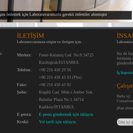
nı önlemek için Laboratuvarımızda gerekli önlemler alınmıştır
İLETİŞİM
İNSA
Laboratuvarımıza erişim ve iletişim için...
Laboratuv
in
Siz de bi
Merkez:
Fener-Kalamış Cad. No:8 34725
formunu 
Kızıltoprak/İSTANBUL
gönderebil
Telefon:
+90 216 418 29 56
İş başvur
+90 216 418 43 93 (Pbx)
Çalışm
Faks:
+90 216 418 43 92
Şube:
Kuşdili Cad. Misk-i Amber Sok.
Hafta içi 
Bulutlar Plaza No:1 34714
Cumartesi
Kadıköy/İSTANBUL
(Kan alma 
E-posta:
E-posta göndermek için tıklayın.
Kroki:
Yol tarifi için tıklayın.