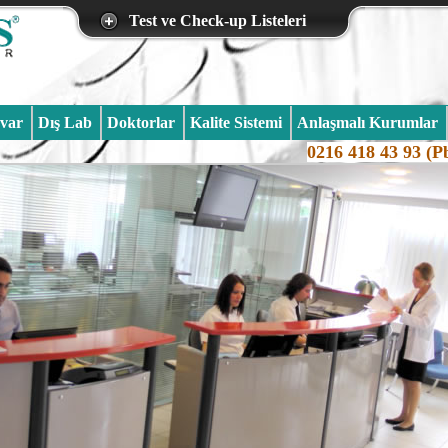
Test ve Check-up Listeleri
var
Dış Lab
Doktorlar
Kalite Sistemi
Anlaşmalı Kurumlar
0216 418 43 93 (Pb