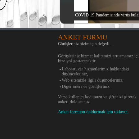
COVİD 19 Pandemisinde virüs bulaşı
ANKET FORMU
Görüşleriniz bizim için değerli...
Görüşleriniz hizmet kalitemizi arttırmamız iç
bize yol gösterecektir.
Laboratuvar hizmetlerimiz hakkındaki
düşünceleriniz,
Web sitemizle ilgili düşünceleriniz,
Diğer öneri ve görüşleriniz.
Varsa kullanıcı kodunuzu ve şifrenizi girerek
anketi doldurunuz.
Anket formunu doldurmak için tıklayın.