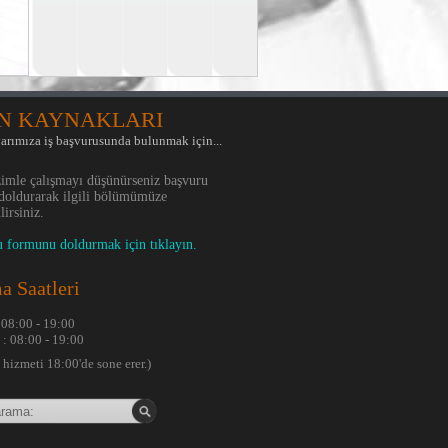
N KAYNAKLARI
arımıza iş başvurusunda bulunmak için...
zimle çalışmayı düşünürseniz başvuru
doldurarak ilgili bölümümüze
irsiniz.
u formunu doldurmak için tıklayın.
a Saatleri
: 08:00 - 19:00
 : 08:00 - 19:00
hizmeti 18:00'de sone erer.)