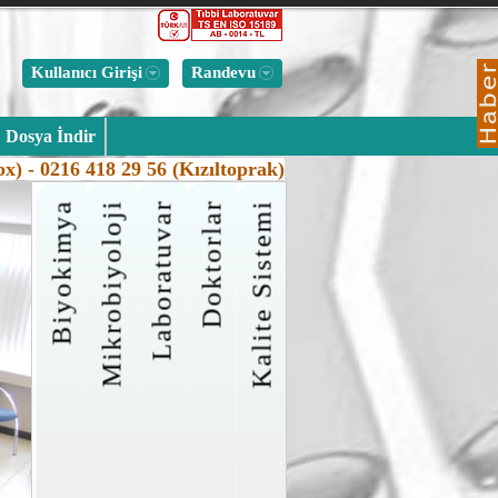
Kullanıcı Girişi
Randevu
SARS-CoV-2 RNA Real-Time PCR testi T.C. Sağlık Bakanlığı yetkilendirmesi i
Dosya İndir
Kızıltoprak-Kadıköy laboratuvarımızda çalışılmaktadır. Kızıltoprak-Kadıköy
laboratuvarımıza Saat 12:00´ye kadar verilen örneklerin sonuçları aynı gün saa
x) - 0216 418 29 56 (Kızıltoprak)
18:00´de rapor edilmektedir.
Biyokimya
Mikrobiyoloji
Laboratuvar
Doktorlar
Kalite Sistemi